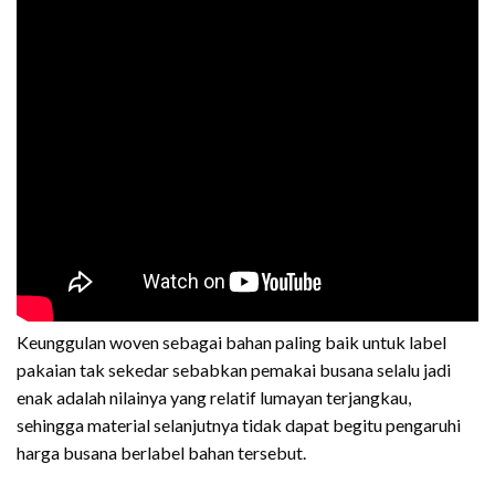
Keunggulan woven sebagai bahan paling baik untuk label
pakaian tak sekedar sebabkan pemakai busana selalu jadi
enak adalah nilainya yang relatif lumayan terjangkau,
sehingga material selanjutnya tidak dapat begitu pengaruhi
harga busana berlabel bahan tersebut.