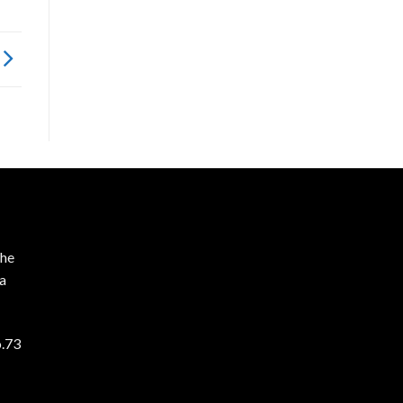
he
ta
o.73