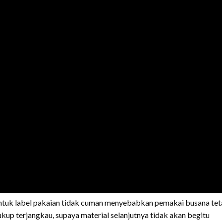
untuk label pakaian tidak cuman menyebabkan pemakai busana te
ukup terjangkau, supaya material selanjutnya tidak akan begitu