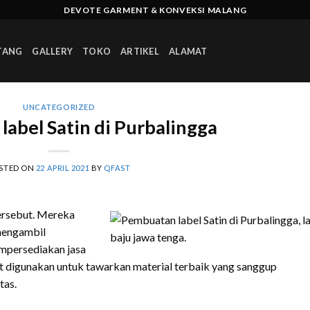
DEVOTE GARMENT & KONVEKSI MALANG
TANG
GALLERY
TOKO
ARTIKEL
ALAMAT
UNCATEGORIZED
abel Satin di Purbalingga
STED ON
22 APRIL 2021
BY
QFAST
ersebut. Mereka
 mengambil
empersediakan jasa
t digunakan untuk tawarkan material terbaik yang sanggup
tas.