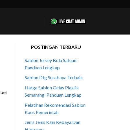
POSTINGAN TERBARU
Sablon Jersey Bola Satuan:
Panduan Lengkap
Sablon Dtg Surabaya Terbaik
Harga Sablon Gelas Plastik
Semarang: Panduan Lengkap
Pelatihan Rekomendasi Sablon
Kaos Pemerintah
Jenis Jenis Kain Kebaya Dan
Harganya