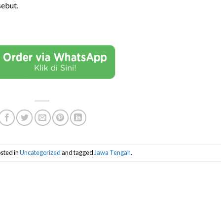
sebut.
sted in
Uncategorized
and tagged
Jawa Tengah
.