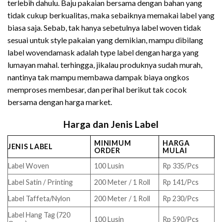
terlebih dahulu. Baju pakaian bersama dengan bahan yang
tidak cukup berkualitas, maka sebaiknya memakai label yang
biasa saja. Sebab, tak hanya sebetulnya label woven tidak
sesuai untuk style pakaian yang demikian, mampu dibilang
label wovendamask adalah type label dengan harga yang
lumayan mahal. terhingga, jikalau produknya sudah murah,
nantinya tak mampu membawa dampak biaya ongkos
memproses membesar, dan perihal berikut tak cocok
bersama dengan harga market.
Harga dan Jenis Label
MINIMUM
HARGA
JENIS LABEL
ORDER
MULAI
Label Woven
100 Lusin
Rp 335/Pcs
Label Satin / Printing
200 Meter / 1 Roll
Rp 141/Pcs
Label Taffeta/Nylon
200 Meter / 1 Roll
Rp 230/Pcs
Label Hang Tag (720
100 Lusin
Rp 590/Pcs