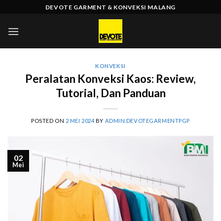
Skip
DEVOTE GARMENT & KONVEKSI MALANG
to
content
KONVEKSI
Peralatan Konveksi Kaos: Review,
Tutorial, Dan Panduan
POSTED ON
2 MEI 2024
BY
ADMIN.DEVOTEGARMENTPGP
02
Mei