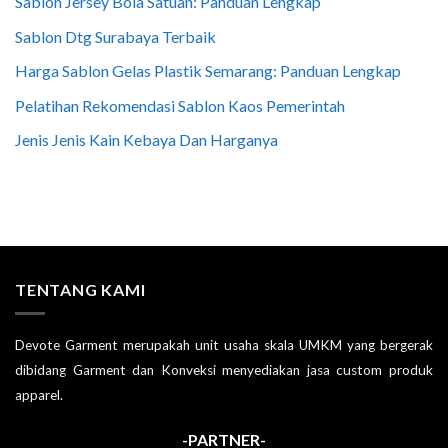
Sablon Jersey Bola Satuan: Panduan Lengkap
Sablon Dtg Surabaya Terbaik
Harga Sablon Gelas Plastik Semarang: Panduan Lengkap
Pelatihan Rekomendasi Sablon Kaos Pemerintah
Jenis Jenis Kain Kebaya Dan Harganya
TENTANG KAMI
Devote Garment merupakah unit usaha skala UMKM yang bergerak
dibidang Garment dan Konveksi menyediakan jasa custom produk
apparel.
-PARTNER-