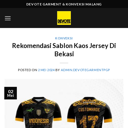
Skip
DEVOTE GARMENT & KONVEKSI MALANG
to
content
KONVEKSI
Rekomendasi Sablon Kaos Jersey Di
Bekasi
POSTED ON
2 MEI 2024
BY
ADMIN.DEVOTEGARMENTPGP
02
Mei